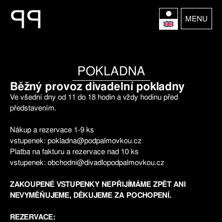
P
P
MENU
POKLADNA
Běžný provoz divadelní pokladny
Ve všední dny od 11 do 18 hodin a vždy hodinu před
představením.
Nákup a rezervace 1-9 ks
vstupenek: pokladna@podpalmovkou.cz
Platba na fakturu a rezervace nad 10 ks
vstupenek: obchodni@divadlopodpalmovkou.cz
ZAKOUPENÉ VSTUPENKY NEPŘIJÍMÁME ZPĚT ANI
NEVYMĚŇUJEME, DĚKUJEME ZA POCHOPENÍ.
REZERVACE: