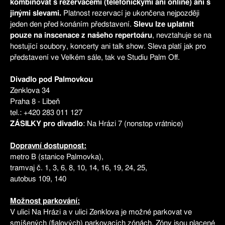
kombinovat s rezervacemi (telefonickými ani online) ani s
jinými slevami.
Platnost rezervací je ukončena nejpozději
jeden den před konáním představení.
Slevu lze uplatnit
pouze na inscenace z našeho repertoáru
, nevztahuje se na
hostující soubory, koncerty ani talk show. Sleva platí jak pro
představení ve Velkém sále, tak ve Studiu Palm Off.
Divadlo pod Palmovkou
Zenklova 34
Praha 8 - Libeň
tel.: +420 283 011 127
ZÁSILKY pro divadlo
: Na Hrázi 7 (nonstop vrátnice)
Dopravní dostupnost:
metro B (stanice Palmovka),
tramvaj č. 1, 3, 6, 8, 10, 14, 16, 19, 24, 25,
autobus 109, 140
Možnost parkování:
V ulici Na Hrázi a v ulici Zenklova je možné parkovat ve
smíšených (fialových) parkovacích zónách. Zóny jsou placené