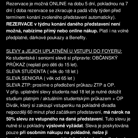
Rezervace je možná ONLINE na dobu 5 dní, pokladnou na 7
dní ( doba rezervace se zkracuje a padá vždy týden před
termínem konání zvoleného představení automaticky).
REZERVACE v týdnu konání daného představení není
možná, nabízíme přímý nebo online nákup.
Platí i na volné
předplatné, dárkové poukazy a Benefity.
SLEVY a JEJICH UPLATNĚNÍ U VSTUPU DO FOYERU:
Ke studentské i seniorní slevě si připravte: OBČANSKÝ
PRŮKAZ (neplatí pro děti do 15 let).
SLEVA STUDENTA ( věk do 18 let )
SLEVA SENIORA ( věk od 65 let )
SLEVA ZTP: prosíme o předložení průkazu ZTP a OP.
V příp. uplatnění slevy studenta nad 18 let je nutné doložit
studium platným / aktuálním studentským průkazem + OP
Divák, který si zakoupí vstupenku na pokladně divadla
nejpozději 60 minut před začátkem představení,
má nárok na
50% slevu ze vstupného na dané představení
. Tuto slevu je
nutné si u pokladny
výslovně vyžádat
. Sleva je poskytována
pouze
při osobním nákupu na pokladně
,
nelze ji