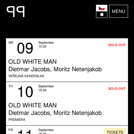
P
P
MENU
09
WE
September
SOLD OUT
10.00
OLD WHITE MAN
Dietmar Jacobs, Moritz Netenjakob
VEŘEJNÁ GENERÁLKA
10
TH
September
SOLD OUT
19.30
OLD WHITE MAN
Dietmar Jacobs, Moritz Netenjakob
PREMIÉRA
FR
September
TICKETS
19.30