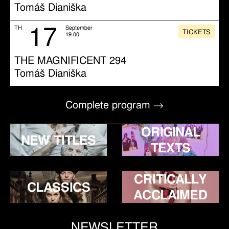
Tomáš Dianiška
17
TH
September
TICKETS
19.00
THE MAGNIFICENT 294
Tomáš Dianiška
Complete program →
ORIGINAL
NEW TITLES
TEXTS
CRITICALLY
CLASSICS
ACCLAIMED
NEWSLETTER