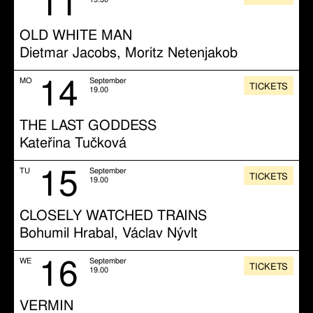
11
OLD WHITE MAN
Dietmar Jacobs, Moritz Netenjakob
14
MO
September
TICKETS
19.00
THE LAST GODDESS
Kateřina Tučková
15
TU
September
TICKETS
19.00
CLOSELY WATCHED TRAINS
Bohumil Hrabal, Václav Nývlt
16
WE
September
TICKETS
19.00
VERMIN