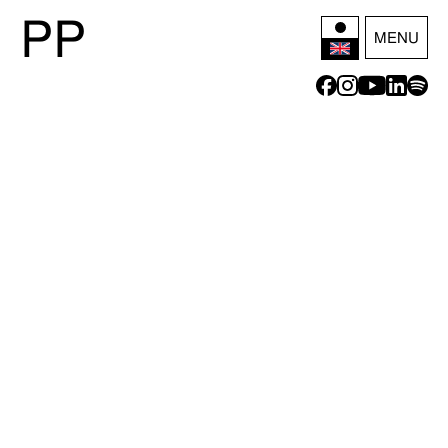
P
P
MENU