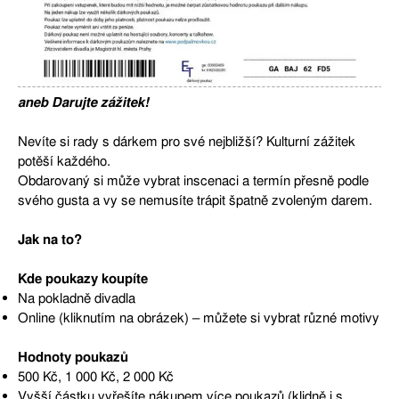
aneb Darujte zážitek!
Nevíte si rady s dárkem pro své nejbližší? Kulturní zážitek
potěší každého.
Obdarovaný si může vybrat inscenaci a termín přesně podle
svého gusta a vy se nemusíte trápit špatně zvoleným darem.
Jak na to?
Kde poukazy koupíte
Na pokladně divadla
Online (kliknutím na obrázek) – můžete si vybrat různé motivy
Hodnoty poukazů
500 Kč, 1 000 Kč, 2 000 Kč
Vyšší částku vyřešíte nákupem více poukazů (klidně i s