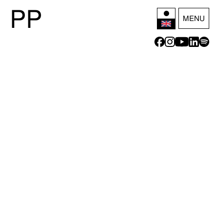
P
P
MENU