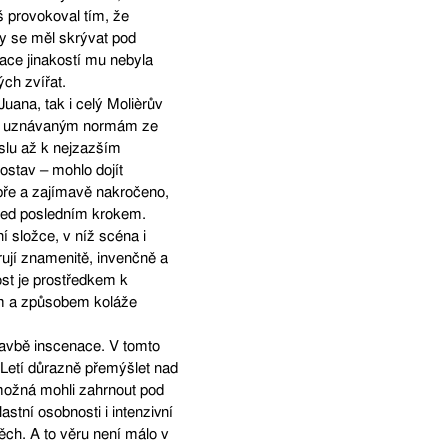
iš provokoval tím, že
by se měl skrývat pod
ace jinakostí mu nebyla
ch zvířat.
Juana, tak i celý Molièrův
oti uznávaným normám ze
slu až k nejzazším
ostav – mohlo dojít
obře a zajímavě nakročeno,
před posledním krokem.
í složce, v níž scéna i
rují znamenitě, invenčně a
ost je prostředkem k
ovům a způsobem koláže
tavbě inscenace. V tomto
 Letí důrazně přemýšlet nad
možná mohli zahrnout pod
stní osobnosti i intenzivní
ch. A to věru není málo v