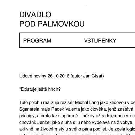
DIVADLO
POD PALMOVKOU
PROGRAM
VSTUPENKY
Lidové noviny 26.10.2016 (autor Jan Císař)
"Existuje ještě hřích?
Tuto polohu realizuje režisér Michal Lang jako klíčovou v c
Sganarela hraje Radek Valenta jako člověka, jenž zastává 
principy, a proto také upřímně – někdy až s dojemnou vrou
chování. Jenže: jako sluha si u něho vydělává na živobytí
aktivně na životním stylu svého pána podílet. Je zcela logi