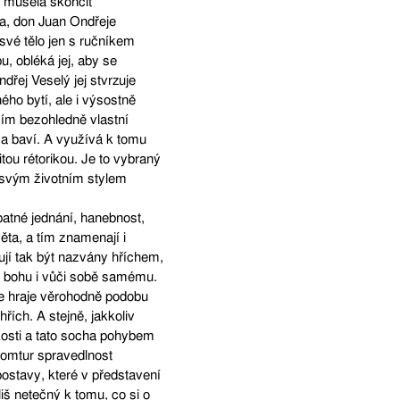
k musela skončit
va, don Juan Ondřeje
své tělo jen s ručníkem
, obléká jej, aby se
řej Veselý jej stvrzuje
o bytí, ale i výsostně
m bezohledně vlastní
í a baví. A využívá k tomu
ou rétorikou. Je to vybraný
 svým životním stylem
patné jednání, hanebnost,
věta, a tím znamenají i
hují tak být nazvány hříchem,
, bohu i vůči sobě samému.
ce hraje věrohodně podobu
řích. A stejně, jakkoliv
osti a tato socha pohybem
komtur spravedlnost
postavy, které v představení
íliš netečný k tomu, co si o