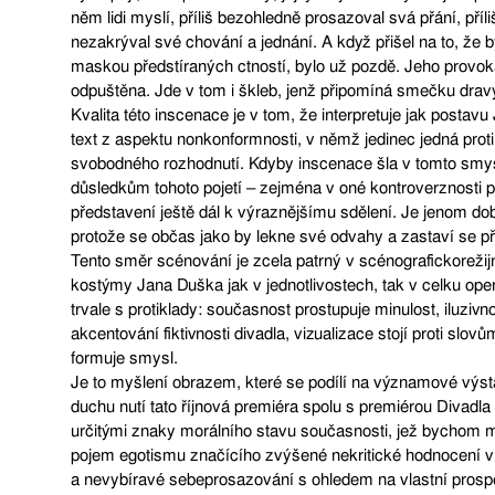
něm lidi myslí, příliš bezohledně prosazoval svá přání, příl
nezakrýval své chování a jednání. A když přišel na to, že 
maskou předstíraných ctností, bylo už pozdě. Jeho provok
odpuštěna. Jde v tom i škleb, jenž připomíná smečku dravý
Kvalita této inscenace je v tom, že interpretuje jak postavu 
text z aspektu nonkonformnosti, v němž jedinec jedná pr
svobodného rozhodnutí. Kdyby inscenace šla v tomto smy
důsledkům tohoto pojetí – zejména v oné kontroverznosti p
představení ještě dál k výraznějšímu sdělení. Je jenom d
protože se občas jako by lekne své odvahy a zastaví se 
Tento směr scénování je zcela patrný v scénografickorežijn
kostýmy Jana Duška jak v jednotlivostech, tak v celku ope
trvale s protiklady: současnost prostupuje minulost, iluzivn
akcentování fiktivnosti divadla, vizualizace stojí proti sl
formuje smysl.
Je to myšlení obrazem, které se podílí na významové výs
duchu nutí tato říjnová premiéra spolu s premiérou Divadla
určitými znaky morálního stavu současnosti, jež bychom 
pojem egotismu značícího zvýšené nekritické hodnocení vla
a nevybíravé sebeprosazování s ohledem na vlastní prospě