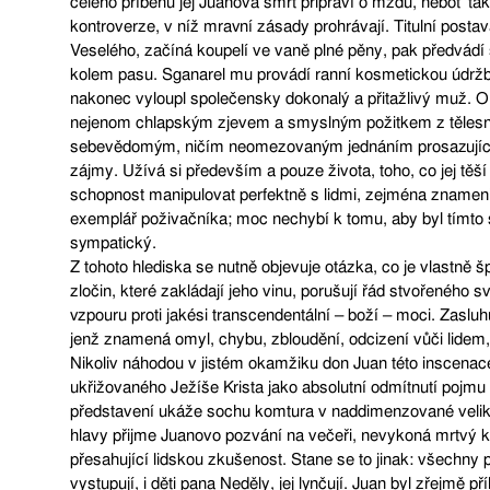
celého příběhu jej Juanova smrt připraví o mzdu, neboť ta
kontroverze, v níž mravní zásady prohrávají. Titulní posta
Veselého, začíná koupelí ve vaně plné pěny, pak předvádí 
kolem pasu. Sganarel mu provádí ranní kosmetickou údržbu
nakonec vyloupl společensky dokonalý a přitažlivý muž. Ond
nejenom chlapským zjevem a smyslným požitkem z tělesnéh
sebevědomým, ničím neomezovaným jednáním prosazující
zájmy. Užívá si především a pouze života, toho, co jej těš
schopnost manipulovat perfektně s lidmi, zejména znamenit
exemplář poživačníka; moc nechybí k tomu, aby byl tímto
sympatický.
Z tohoto hlediska se nutně objevuje otázka, co je vlastně š
zločin, které zakládají jeho vinu, porušují řád stvořeného s
vzpouru proti jakési transcendentální – boží – moci. Zaslu
jenž znamená omyl, chybu, zbloudění, odcizení vůči lidem
Nikoliv náhodou v jistém okamžiku don Juan této inscena
ukřižovaného Ježíše Krista jako absolutní odmítnutí pojmu h
představení ukáže sochu komtura v naddimenzované velik
hlavy přijme Juanovo pozvání na večeři, nevykoná mrtvý 
přesahující lidskou zkušenost. Stane se to jinak: všechny 
vystupují, i děti pana Neděly, jej lynčují. Juan byl zřejmě př