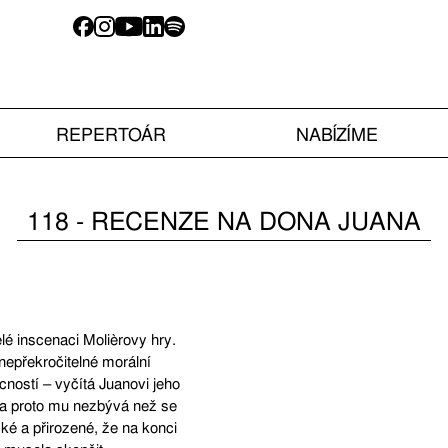
REPERTOÁR
NABÍZÍME
118 - RECENZE NA DONA JUANA
elé inscenaci Molièrovy hry.
nepřekročitelné morální
cností – vyčítá Juanovi jeho
, a proto mu nezbývá než se
cké a přirozené, že na konci