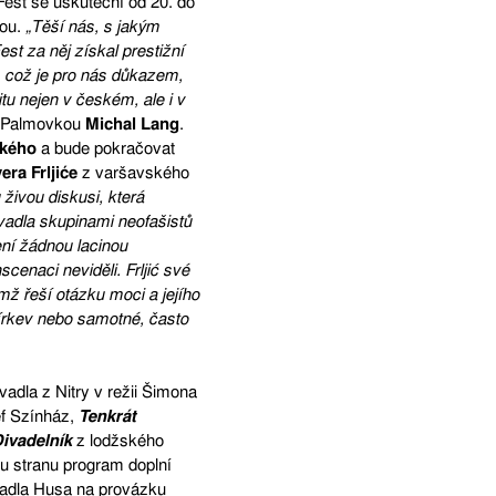
Fest se uskuteční od 20. do
kou.
„Těší nás, s jakým
st za něj získal prestižní
, což je pro nás důkazem,
u nejen v českém, ale i v
od Palmovkou
Michal Lang
.
ského
a bude pokračovat
era Frljiće
z varšavského
živou diskusi, která
adla skupinami neofašistů
ní žádnou lacinou
scenaci neviděli. Frljić své
mž řeší otázku moci a jejího
 církev nebo samotné, často
adla z Nitry v režii Šimona
f Színház,
Tenkrát
ivadelník
z lodžského
ou stranu program doplní
vadla Husa na provázku