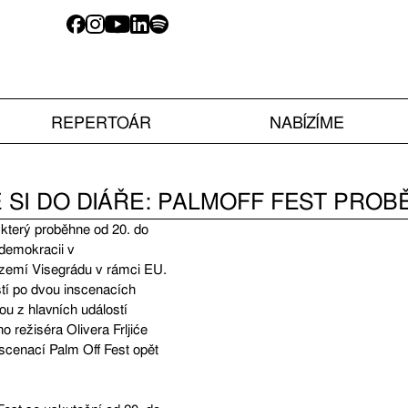
REPERTOÁR
NABÍZÍME
TE SI DO DIÁŘE: PALMOFF FEST PROB
 který proběhne od 20. do
 demokracii v
 zemí Visegrádu v rámci EU.
stí po dvou inscenacích
u z hlavních událostí
o režiséra Olivera Frljiće
cenací Palm Off Fest opět