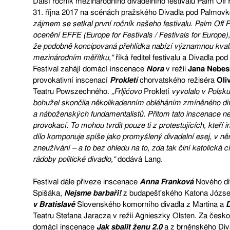
Další ročník mezinárodního divadelního festivalu Palm Off 
31. října 2017 na scénách pražského Divadla pod Palmov
zájmem se setkal první ročník našeho festivalu. Palm Off Fe
ocenění EFFE (Europe for Festivals / Festivals for Europe)
že podobně koncipovaná přehlídka nabízí významnou kvalit
mezinárodním měřítku,“
říká ředitel festivalu a Divadla p
Festival zahájí domácí inscenace
Nora
v režii
Jana Nebe
provokativní inscenací
Prokletí
chorvatského režiséra
Oliv
Teatru Powszechného.
„Frljićovo
Prokletí
vyvolalo v Polsku 
bohužel skončila několikadenním obléháním zmíněného div
a náboženských fundamentalistů. Přitom tato inscenace ne
provokací. To mohou tvrdit pouze ti z protestujících, kteří in
dílo komponuje spíše jako promyšlený divadelní esej, v ně
zneužívání – a to bez ohledu na to, zda tak činí katolická
rádoby politické divadlo,“
dodává Lang.
Festival dále přiveze inscenace
Anna Franková
Nového div
Spišáka,
Nejsme barbaři!
z budapešťského Katona Józse
v Bratislavě
Slovenského komorního divadla z Martina a
D
Teatru Stefana Jaracza v režii Agnieszky Olsten. Za česk
domácí inscenace
Jak sbalit ženu
2.0
a z brněnského Di