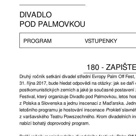
DIVADLO
POD PALMOVKOU
PROGRAM
VSTUPENKY
180 - ZAPIŠ
Druhý ročník setkání divadel střední Evropy Palm Off Fest,
31. října 2017, bude hledat odpovědi na otázky: jak se daří
postkomunistických zemích a jaké je současné postavení
Festival, který organizuje Divadlo pod Palmovkou, letos ho
z Polska a Slovenska a jednu inscenaci z Maďarska. Jedno
letošního programu je hostování inscenace
Prokletí
slavnéh
z varšavského Teatru Powszechného. Krom divadelních ins
nabízí bohatý doprovodný program.