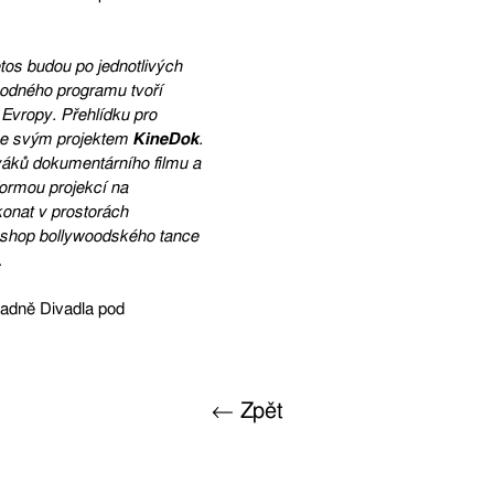
letos budou po jednotlivých
ovodného programu tvoří
 Evropy. Přehlídku pro
u se svým projektem
KineDok
.
iváků dokumentárního filmu a
formou projekcí na
konat v prostorách
kshop bollywoodského tance
.
ladně Divadla pod
← Zpět