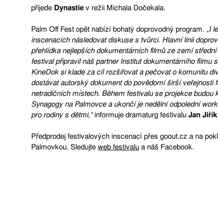
přijede
Dynastie
v režii Michala Dočekala.
Palm Off Fest opět nabízí bohatý doprovodný program.
„I 
inscenacích následovat diskuse s tvůrci. Hlavní linii dopr
přehlídka nejlepších dokumentárních filmů ze zemí střední
festival připravil náš partner Institut dokumentárního film
KineDok si klade za cíl rozšiřovat a pečovat o komunitu d
dostávat autorský dokument do povědomí širší veřejnosti 
netradičních místech. Během festivalu se projekce budou 
Synagogy na Palmovce a ukončí je nedělní odpolední wor
pro rodiny s dětmi,“
informuje dramaturg festivalu
Jan Jiřík
Předprodej festivalových inscenací přes goout.cz a na pok
Palmovkou. Sledujte
web festivalu
a náš Facebook.