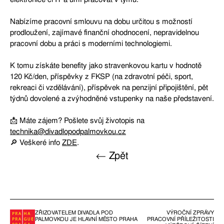
Nabízíme pracovní smlouvu na dobu určitou s možností
prodloužení, zajímavé finanční ohodnocení, nepravidelnou
pracovní dobu a práci s moderními technologiemi.
K tomu získáte benefity jako stravenkovou kartu v hodnotě
120 Kč/den, příspěvky z FKSP (na zdravotní péči, sport,
rekreaci či vzdělávání), příspěvek na penzijní připojištění, pět
týdnů dovolené a zvýhodněné vstupenky na naše představení.
📩 Máte zájem? Pošlete svůj životopis na
technika@divadlopodpalmovkou.cz
🔎 Veškeré info
ZDE
.
← Zpět
ZŘIZOVATELEM DIVADLA POD
VÝROČNÍ ZPRÁVY
PALMOVKOU JE HLAVNÍ MĚSTO PRAHA
PRACOVNÍ PŘÍLEŽITOSTI