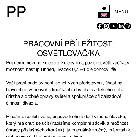
P
P
MENU
PRACOVNÍ PŘÍLEŽITOST:
OSVĚTLOVAČ/KA
Přijmeme nového kolegu či kolegyni na pozici osvětlovač/ka s
možností nástupu ihned, úvazek 0,75–1 dle dohody. 🎭
Vaší prací bude svícení jednotlivých představení, účast na
hlavních a svícených zkouškách, obsluha světelného pultu,
údržba a drobné opravy světel a spolupráce při zájezdové
činnosti divadla.
Hledáme spolehlivého, odpovědného a dochvilného člověka,
který má chuť se učit (nabízíme kompletní zácvik a možnost
úhrady příslušných zkoušek), je manuálně zručný, má vztah k
elektronice či IT a umí pracovat v týmu.