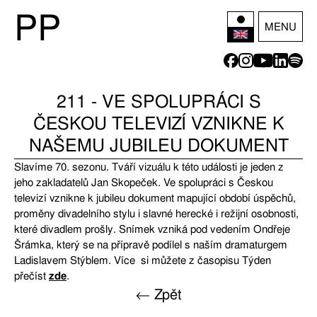
P
P
MENU
211 - VE SPOLUPRÁCI S
ČESKOU TELEVIZÍ VZNIKNE K
NAŠEMU JUBILEU DOKUMENT
Slavíme 70. sezonu. Tváří vizuálu k této události je jeden z
jeho zakladatelů Jan Skopeček. Ve spolupráci s Českou
televizí vznikne k jubileu dokument mapující období úspěchů,
proměny divadelního stylu i slavné herecké i režijní osobnosti,
které divadlem prošly. Snímek vzniká pod vedením Ondřeje
Šrámka, který se na přípravě podílel s naším dramaturgem
Ladislavem Stýblem. Více si můžete z časopisu Týden
přečíst
zde
.
← Zpět