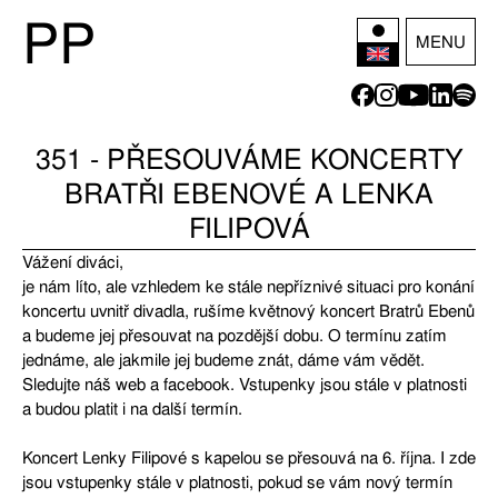
P
P
MENU
351 - PŘESOUVÁME KONCERTY
BRATŘI EBENOVÉ A LENKA
FILIPOVÁ
Vážení diváci,
je nám líto, ale vzhledem ke stále nepříznivé situaci pro konání
koncertu uvnitř divadla, rušíme květnový koncert Bratrů Ebenů
a budeme jej přesouvat na pozdější dobu. O termínu zatím
jednáme, ale jakmile jej budeme znát, dáme vám vědět.
Sledujte náš web a facebook. Vstupenky jsou stále v platnosti
a budou platit i na další termín.
Koncert Lenky Filipové s kapelou se přesouvá na 6. října. I zde
jsou vstupenky stále v platnosti, pokud se vám nový termín