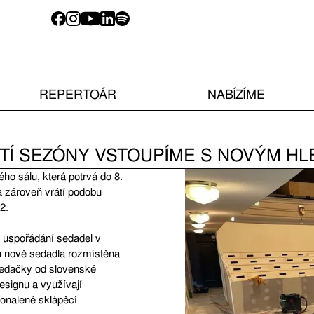
REPERTOÁR
NABÍZÍME
ŠTÍ SEZÓNY VSTOUPÍME S NOVÝM HL
ho sálu, která potrvá do 8.
a zároveň vrátí podobu
2.
 uspořádání sedadel v
dou nově sedadla rozmístěna
 sedačky od slovenské
esignu a využívají
konalené sklápěcí