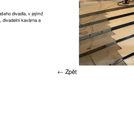
eho divadla, v jejímž
a, divadelní kavárna a
← Zpět