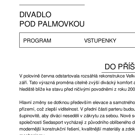
DIVADLO
POD PALMOVKOU
PROGRAM
VSTUPENKY
DO PŘÍ
V polovině června odstartovala rozsáhlá rekonstrukce Velké
září. Tato výrazná proměna citelně zvýší divácký komfort 
hlediště blíže ke stavu před ničivými povodněmi z roku 200
Hlavní změny se dotknou především elevace a samotného
přízemí, což zlepší viditelnost. V přední části parteru bu
šupinovitě, aby diváci neseděli v zákrytu za sebou. Nové
společnosti Sedasport vycházejí z původního oblíbeného d
modernější konstrukční řešení, kvalitnější materiály a zdo