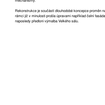
mechanismy.
Rekonstrukce je součástí dlouhodobé koncepce proměn naš
rámci již v minulosti prošla úpravami například čelní fasád
naposledy předloni výmalba Velkého sálu.