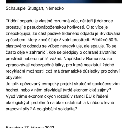
Schauspiel Stuttgart, Německo
Třídění odpadu je vlastně rozumná věc, někteří ji dokonce
prosazují s pseudonáboženskou horlivostí. O to více je
znepokojující, že část pečlivě tříděného odpadu je likvidována
způsobem, který znečišťuje životní prostředí. Přibližně 50 %
plastového odpadu se vůbec nerecykluje, ale spaluje. To se
často děje v zahraničí, kde se předpisy o ochraně životního
prostředí neberou příliš vážně. Například v Rumunsku se
zpracovávají nebezpečné látky, pro které neexistují žádné
recyklační možnosti, což má dramatické důsledky pro zdraví
obyvatel.
Je tolik opěvovaný evropský projekt skutečně společenstvím
hodnot, nebo v něm převládají tvrdé ekonomické zájmy?
Využíváme ekonomických rozdílů v rámci EU k řešení
ekologických problémů na úkor ostatních a k náboru levné
pracovní síly? A co globální solidarita?
Premiéra 17. března 2022