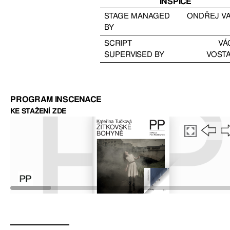
INSPICE
STAGE MANAGED
ONDŘEJ V
BY
SCRIPT
VÁ
SUPERVISED BY
VOST
PROGRAM INSCENACE
KE STAŽENÍ ZDE