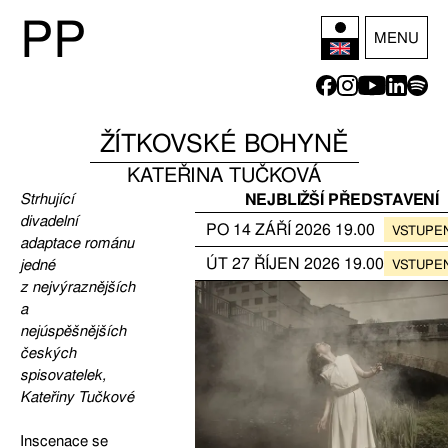
P
P
MENU
ŽÍTKOVSKÉ BOHYNĚ
KATEŘINA TUČKOVÁ
Strhující
NEJBLIŽŠÍ PŘEDSTAVENÍ
divadelní
PO
14
ZÁŘÍ
2026
19.00
VSTUPE
adaptace románu
ÚT
27
ŘÍJEN
2026
19.00
jedné
VSTUPE
z nejvýraznějších
a
nejúspěšnějších
českých
spisovatelek,
Kateřiny Tučkové
Inscenace se