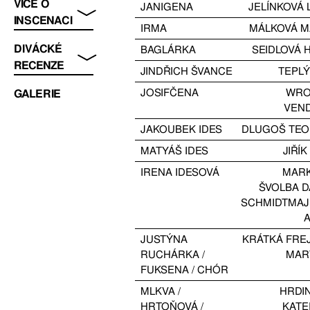
VÍCE O
JANIGENA
JELÍNKOVÁ 
INSCENACI
IRMA
MÁLKOVÁ M
DIVÁCKÉ
BAGLÁRKA
SEIDLOVÁ 
RECENZE
JINDŘICH ŠVANCE
TEPLÝ
JOSIFČENA
WRO
GALERIE
VEN
JAKOUBEK IDES
DLUGOŠ TE
MATYÁŠ IDES
JIŘÍK
IRENA IDESOVÁ
MAR
ŠVOLBA 
SCHMIDTMAJ
JUSTÝNA
KRÁTKÁ FRE
RUCHÁRKA /
MAR
FUKSENA / CHÓR
MLKVA /
HRDI
HRTOŇOVÁ /
KATE