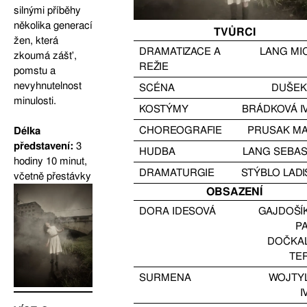
silnými příběhy
několika generací
TVŮRCI
žen, která
DRAMATIZACE A
LANG MI
zkoumá zášť,
REŽIE
pomstu a
nevyhnutelnost
SCÉNA
DUŠEK
minulosti.
KOSTÝMY
BRÁDKOVÁ I
CHOREOGRAFIE
PRUSAK M
Délka
představení:
3
HUDBA
LANG SEBAS
hodiny 10 minut,
DRAMATURGIE
STÝBLO LADI
včetně přestávky
OBSAZENÍ
DORA IDESOVÁ
GAJDOŠÍ
P
DOČKA
TE
SURMENA
WOJTY
I