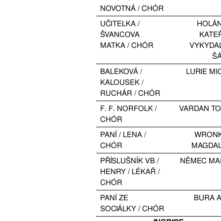
NOVOTNÁ / CHÓR
UČITELKA /
HOLÁ
ŠVANCOVA
KATE
MATKA / CHÓR
VYKYDA
Š
BALEKOVÁ /
LURIE MI
KALOUSEK /
RUCHÁR / CHÓR
F. F. NORFOLK /
VARDAN T
CHÓR
PANÍ / LENA /
WRON
CHÓR
MAGDA
PŘÍSLUŠNÍK VB /
NĚMEC MA
HENRY / LÉKAŘ /
CHÓR
PANÍ ZE
BURA 
SOCIÁLKY / CHÓR