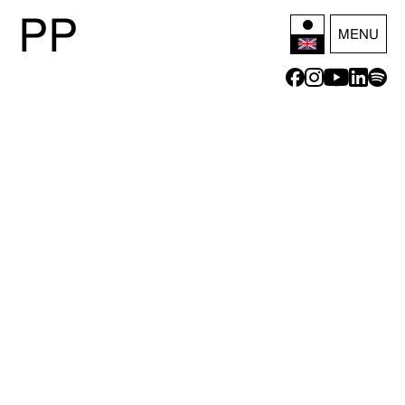
P
P
MENU