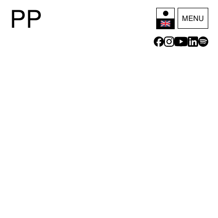
P
P
MENU