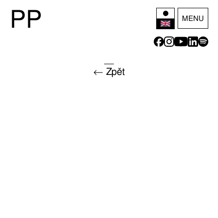
P
P
MENU
← Zpět